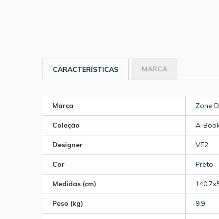
MARCA
CARACTERÍSTICAS
Marca
Zone 
Coleção
A-Book
Designer
VE2
Cor
Preto
Medidas (cm)
140,7x
Peso (kg)
9,9