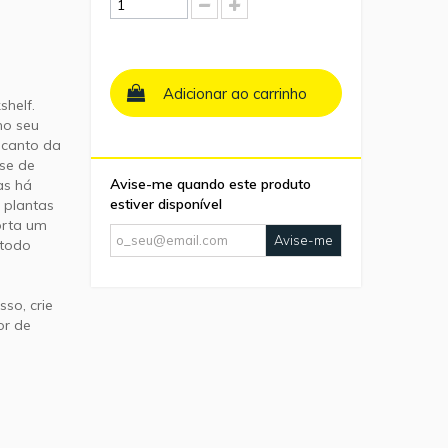
Adicionar ao carrinho
shelf.
no seu
 canto da
ise de
Avise-me quando este produto
as há
estiver disponível
, plantas
orta um
Avise-me
 todo
sso, crie
or de