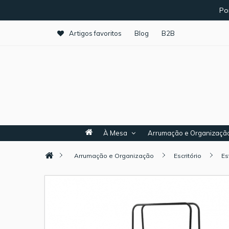
Po
Artigos favoritos
Blog
B2B
À Mesa
Arrumação e Organizaçã
Arrumação e Organização
Escritório
Es