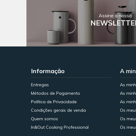
Assine a nossa
NEWSLETTE
Informação
A min
Entregas
As min
Métodos de Pagamento
As minh
Política de Privacidade
As minh
Condições gerais de venda
Os meu
Quem somos
Os meus
In&Out Cooking Professional
Os meus