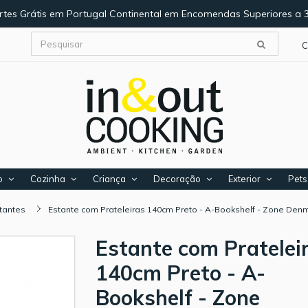
rtes Grátis em Portugal Continental em Encomendas Superiores a 
C
o
Cozinha
Criança
Decoração
Exterior
Pets
tantes
Estante com Prateleiras 140cm Preto - A-Bookshelf - Zone Den
Estante com Pratelei
140cm Preto - A-
Bookshelf - Zone