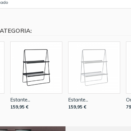
cado
ATEGORIA:
Estante...
Estante...
Or
159,95 €
159,95 €
79