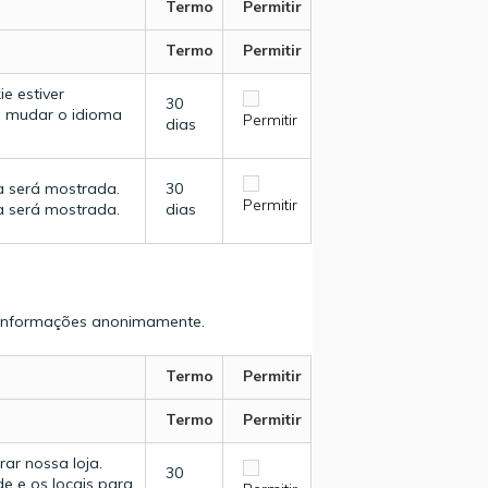
Termo
Permitir
Termo
Permitir
e estiver
30
e mudar o idioma
Permitir
dias
a será mostrada.
30
Permitir
a será mostrada.
dias
do informações anonimamente.
Termo
Permitir
Termo
Permitir
ar nossa loja.
30
 e os locais para