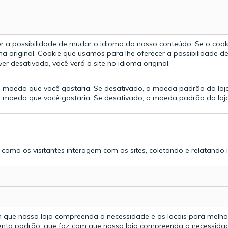
r a possibilidade de mudar o idioma do nosso conteúdo. Se o cooki
a original.
Cookie que usamos para lhe oferecer a possibilidade d
er desativado, você verá o site no idioma original.
 a moeda que você gostaria. Se desativado, a moeda padrão da loj
 a moeda que você gostaria. Se desativado, a moeda padrão da loj
er como os visitantes interagem com os sites, coletando e relatan
que nossa loja compreenda a necessidade e os locais para melhor
nto padrão, que faz com que nossa loja compreenda a necessidade