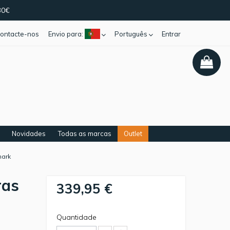
30€
ontacte-nos
Envio para:
Português
Entrar
Novidades
Todas as marcas
Outlet
mark
ras
339,95 €
Quantidade