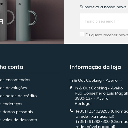
Subscreva a nossa newsle
R
Eu quero receber news
ha conta
Informação da loja
has encomendas
In & Out Cooking - Aveiro
as devoluções
In & Out Cooking - Aveiro
Rua Conselheiro Luís Magal
as notas de crédito
3800-137 - Aveiro
Portugal
s endereços
(+351) 234029255
(Chamad
 dados pessoais
a rede fixa nacional)
 vales de desconto
(+351) 913927300
(Chamad
rede móvel nacional)