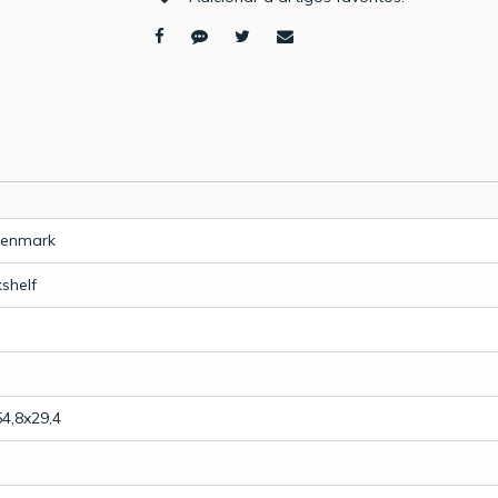
Denmark
shelf
54,8x29,4