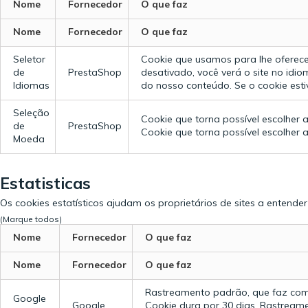
Nome
Fornecedor
O que faz
Nome
Fornecedor
O que faz
Seletor
Cookie que usamos para lhe oferece
de
PrestaShop
desativado, você verá o site no idiom
Idiomas
do nosso conteúdo. Se o cookie estiv
Seleção
Cookie que torna possível escolher
de
PrestaShop
Cookie que torna possível escolher
Moeda
Estatisticas
Os cookies estatísticos ajudam os proprietários de sites a entend
(Marque todos)
Nome
Fornecedor
O que faz
Nome
Fornecedor
O que faz
Rastreamento padrão, que faz com 
Google
Google
Cookie dura por 30 dias.
Rastreame