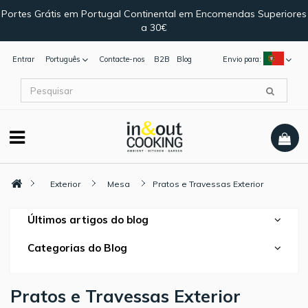
Portes Grátis em Portugal Continental em Encomendas Superiores
a 30€
Entrar
Português
Contacte-nos
B2B
Blog
Envio para:
Exterior
Mesa
Pratos e Travessas Exterior
Últimos artigos do blog
Categorias do Blog
Pratos e Travessas Exterior