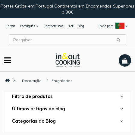
Portes Grátis em Portugal Continental em Encomendas Superiores
a 30€
Entrar
Português
Contacte-nos
B2B
Blog
Envio para:
Decoração
Fragrâncias
Filtro de produtos
Últimos artigos do blog
Categorias do Blog