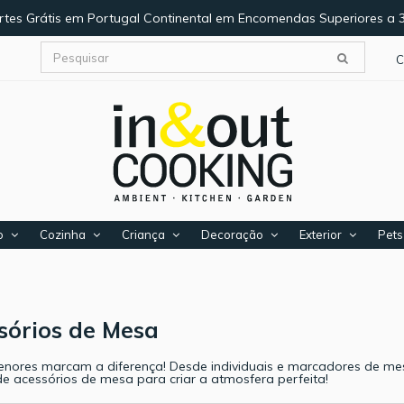
rtes Grátis em Portugal Continental em Encomendas Superiores a 
C
o
Cozinha
Criança
Decoração
Exterior
Pets
sórios de Mesa
nores marcam a diferença! Desde individuais e marcadores de m
de acessórios de mesa para criar a atmosfera perfeita!