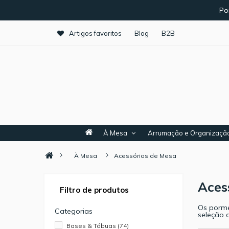
Po
Artigos favoritos
Blog
B2B
À Mesa
Arrumação e Organizaçã
À Mesa
Acessórios de Mesa
Aces
Filtro de produtos
Os porme
Categorias
seleção 
Bases & Tábuas
(74)