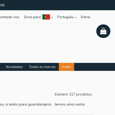
30€
ontacte-nos
Envio para:
Português
Entrar
Novidades
Todas as marcas
Outlet
Existem 317 produtos.
esa, a anéis para guardanapos… temos uma vasta