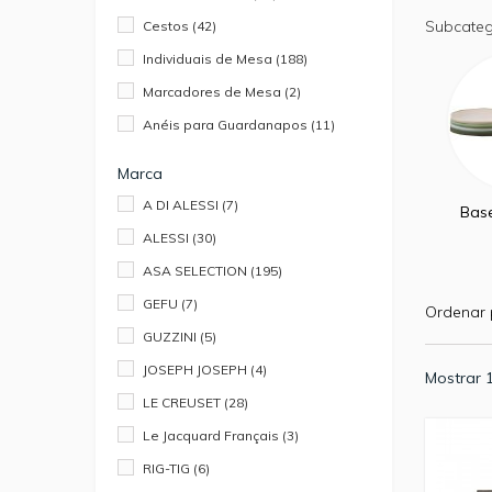
Subcateg
Cestos
(42)
Individuais de Mesa
(188)
Marcadores de Mesa
(2)
Anéis para Guardanapos
(11)
Marca
A DI ALESSI
(7)
Bas
ALESSI
(30)
ASA SELECTION
(195)
GEFU
(7)
Ordenar 
GUZZINI
(5)
JOSEPH JOSEPH
(4)
Mostrar 1
LE CREUSET
(28)
Le Jacquard Français
(3)
RIG-TIG
(6)