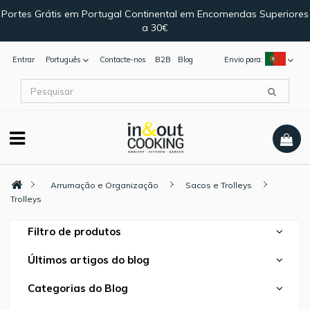
Portes Grátis em Portugal Continental em Encomendas Superiores
a 30€
Entrar
Português
Contacte-nos
B2B
Blog
Envio para:
Arrumação e Organização
Sacos e Trolleys
Trolleys
Filtro de produtos
Últimos artigos do blog
Categorias do Blog