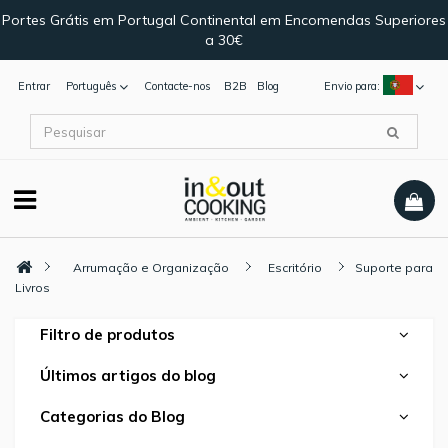
Portes Grátis em Portugal Continental em Encomendas Superiores
a 30€
Entrar
Português
Contacte-nos
B2B
Blog
Envio para:
Arrumação e Organização
Escritório
Suporte para
Livros
Filtro de produtos
Últimos artigos do blog
Categorias do Blog