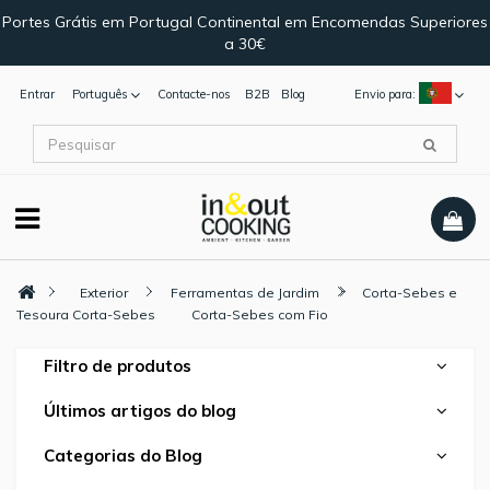
Portes Grátis em Portugal Continental em Encomendas Superiores
a 30€
Entrar
Português
Contacte-nos
B2B
Blog
Envio para:
Exterior
Ferramentas de Jardim
Corta-Sebes e
Tesoura Corta-Sebes
Corta-Sebes com Fio
Filtro de produtos
Últimos artigos do blog
Categorias do Blog