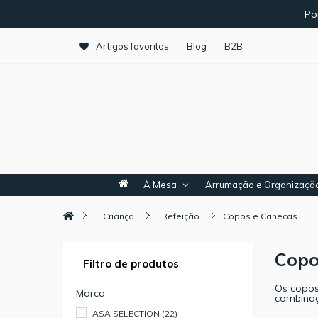
Po
Artigos favoritos
Blog
B2B
À Mesa
Arrumação e Organizaçã
Criança
Refeição
Copos e Canecas
Copo
Filtro de produtos
Os copos
Marca
combinaç
ASA SELECTION
(22)