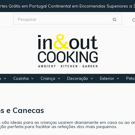
rtes Grátis em Portugal Continental em Encomendas Superiores a 
C
o
Cozinha
Criança
Decoração
Exterior
Pets
s e Canecas
 são ideais para as crianças usarem diariamente em casa ou ao ar l
ão perfeita para facilitar as refeições dos mais pequenos.