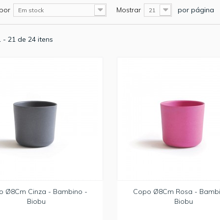
por
Mostrar
por página
Em stock
21
 - 21 de 24 itens
o Ø8Cm Cinza - Bambino -
Copo Ø8Cm Rosa - Bambi
Biobu
Biobu