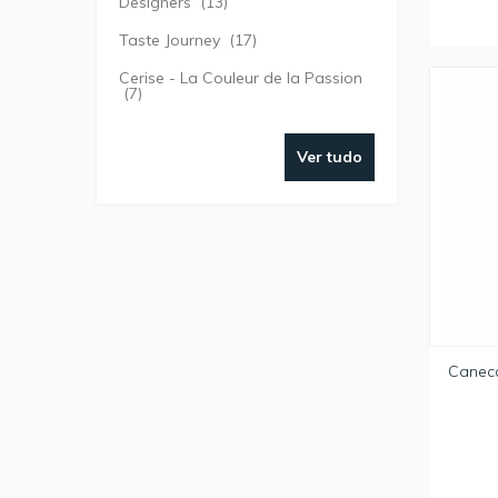
Designers
(13)
Taste Journey
(17)
Cerise - La Couleur de la Passion
(7)
Ver tudo
Caneca