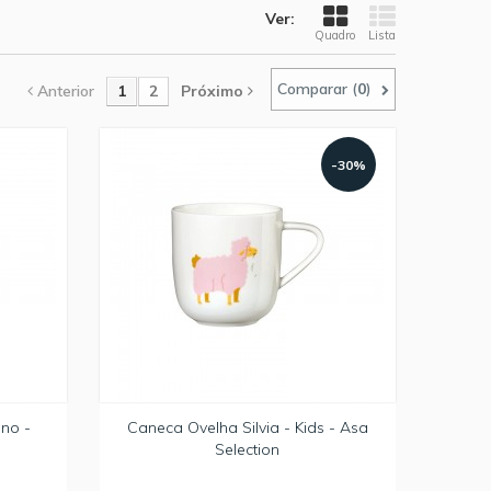
Ver:
Quadro
Lista
Comparar (
0
)
Anterior
1
2
Próximo
-30%
no -
Caneca Ovelha Silvia - Kids - Asa
Selection