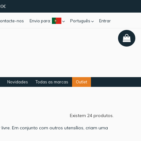
30€
ontacte-nos
Envio para:
Português
Entrar
Novidades
Todas as marcas
Outlet
Existem 24 produtos.
ivre. Em conjunto com outros utensílios, criam uma