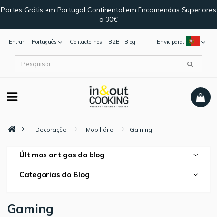
Portes Grátis em Portugal Continental em Encomendas Superiores
a 30€
Entrar
Português
Contacte-nos
B2B
Blog
Envio para:
Decoração
Mobiliário
Gaming
Últimos artigos do blog
Categorias do Blog
Gaming