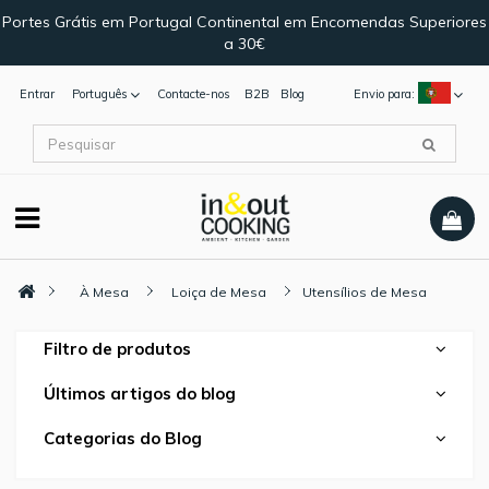
Portes Grátis em Portugal Continental em Encomendas Superiores
a 30€
Entrar
Português
Contacte-nos
B2B
Blog
Envio para:
À Mesa
Loiça de Mesa
Utensílios de Mesa
Filtro de produtos
Últimos artigos do blog
Categorias do Blog