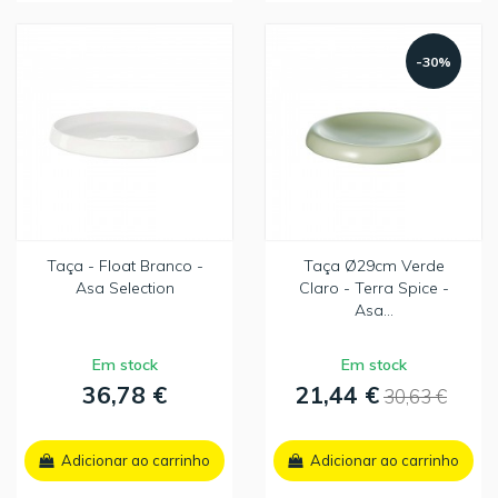
-30%
Taça - Float Branco -
Taça Ø29cm Verde
Asa Selection
Claro - Terra Spice -
Asa...
Em stock
Em stock
36,78 €
21,44 €
30,63 €
Adicionar ao carrinho
Adicionar ao carrinho