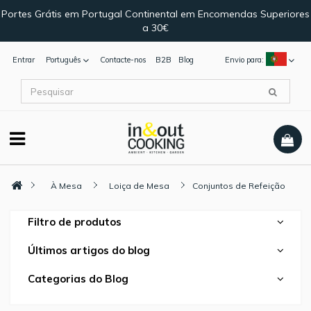
Portes Grátis em Portugal Continental em Encomendas Superiores
a 30€
Entrar
Português
Contacte-nos
B2B
Blog
Envio para:
À Mesa
Loiça de Mesa
Conjuntos de Refeição
Filtro de produtos
Últimos artigos do blog
Categorias do Blog