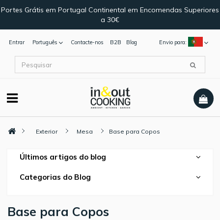
Portes Grátis em Portugal Continental em Encomendas Superiores
a 30€
Entrar
Português
Contacte-nos
B2B
Blog
Envio para:
Exterior
Mesa
Base para Copos
Últimos artigos do blog
Categorias do Blog
Base para Copos