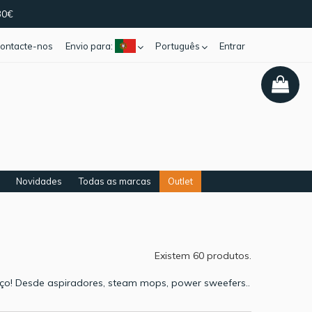
30€
ontacte-nos
Envio para:
Português
Entrar
Novidades
Todas as marcas
Outlet
Existem 60 produtos.
ço! Desde aspiradores, steam mops, power sweefers..