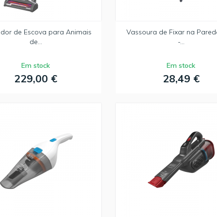
ador de Escova para Animais
Vassoura de Fixar na Pared
de...
-...
Em stock
Em stock
229,00 €
28,49 €