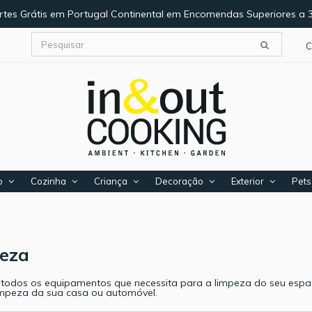
rtes Grátis em Portugal Continental em Encomendas Superiores a 
C
o
Cozinha
Criança
Decoração
Exterior
Pets
peza
 todos os equipamentos que necessita para a limpeza do seu espa
impeza da sua casa ou automóvel.