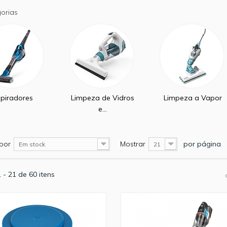
orias
piradores
Limpeza de Vidros
Limpeza a Vapor
e...
por
Mostrar
por página
Em stock
21
 - 21 de 60 itens