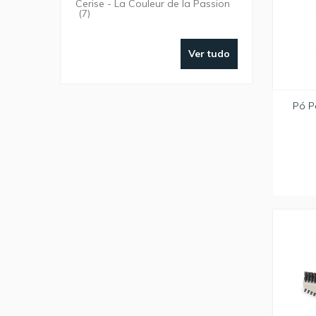
Cerise - La Couleur de la Passion
(7)
Ver tudo
Pó P