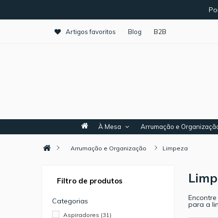
Po
Artigos favoritos
Blog
B2B
À Mesa
Arrumação e Organizaçã
Arrumação e Organização
Limpeza
Lim
Filtro de produtos
Encontre
Categorias
para a l
Aspiradores
(31)