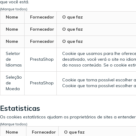
que você está.
(Marque todos)
Nome
Fornecedor
O que faz
Nome
Fornecedor
O que faz
Nome
Fornecedor
O que faz
Seletor
Cookie que usamos para lhe oferece
de
PrestaShop
desativado, você verá o site no idiom
Idiomas
do nosso conteúdo. Se o cookie estiv
Seleção
Cookie que torna possível escolher
de
PrestaShop
Cookie que torna possível escolher
Moeda
Estatisticas
Os cookies estatísticos ajudam os proprietários de sites a entend
(Marque todos)
Nome
Fornecedor
O que faz