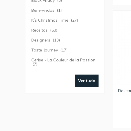
Black Friday
(3)
Bem-vindos
(1)
It´s Christmas Time
(27)
Receitas
(63)
Designers
(13)
Taste Journey
(17)
Cerise - La Couleur de la Passion
(7)
Ver tudo
Desca