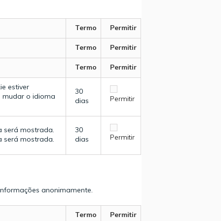
Termo
Permitir
Termo
Permitir
Termo
Permitir
e estiver
30
e mudar o idioma
Permitir
dias
a será mostrada.
30
Permitir
a será mostrada.
dias
do informações anonimamente.
Termo
Permitir