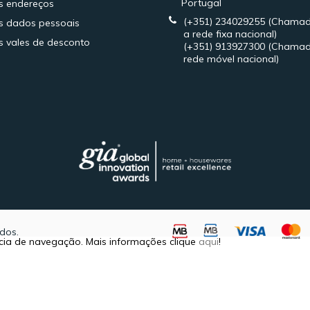
Portugal
s endereços
(+351) 234029255
(Chamad
 dados pessoais
a rede fixa nacional)
 vales de desconto
(+351) 913927300
(Chamad
rede móvel nacional)
dos.
ência de navegação. Mais informações clique
aqui
!