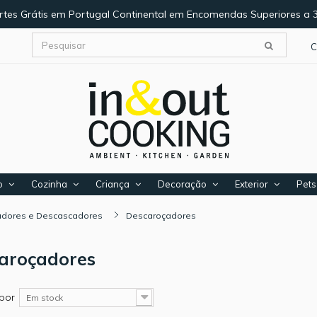
rtes Grátis em Portugal Continental em Encomendas Superiores a 
C
o
Cozinha
Criança
Decoração
Exterior
Pets
adores e Descascadores
Descaroçadores
aroçadores
por
Em stock