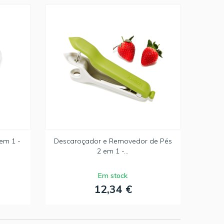
em 1 -
Descaroçador e Removedor de Pés
2 em 1 -...
Em stock
12,34 €