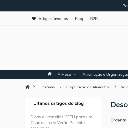
Po
Artigos favoritos
Blog
B2B
À Mesa
Arrumação e Organizaçã
Cozinha
Preparação de Alimentos
Ral
Desc
Últimos artigos do blog
Dicas e Utensílios GEFU para um
Ordenar 
Churrasco de Verão Perfeito -