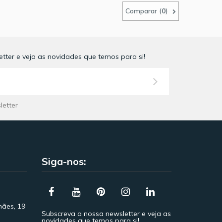
Comparar (
0
)
tter e veja as novidades que temos para si!
letter
Siga-nos:
hães, 19
Subscreva a nossa newsletter e veja as
novidades que temos para si!