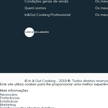
Condições gerais de venda
Os meu
Quem somos
Os meus
In&Out Cooking Professional
Os meus
© In & Out Cooking - 2019 ®. Todos direitos reserva
Este site utiliza cookies para lhe proporcionar uma melhor experi
Mais informações
Necessário
Preferências
Estatisticas
Marketing
Detalhes ocultos
Mostrar detalhes