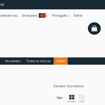
30€
ontacte-nos
Envio para:
Português
Entrar
Novidades
Todas as marcas
Outlet
Existem 9 produtos.
Ver:
Quadro
Lista