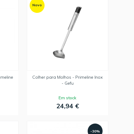
Novo
imeline
Colher para Molhos - Primeline Inox
- Gefu
Em stock
24,94 €
-30%