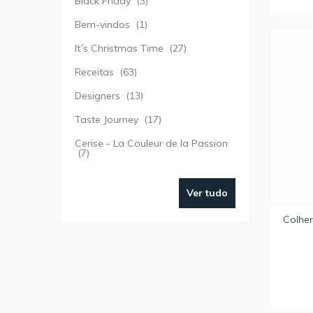
Black Friday
(3)
Bem-vindos
(1)
It´s Christmas Time
(27)
Receitas
(63)
Designers
(13)
Taste Journey
(17)
Cerise - La Couleur de la Passion
(7)
Ver tudo
Colher