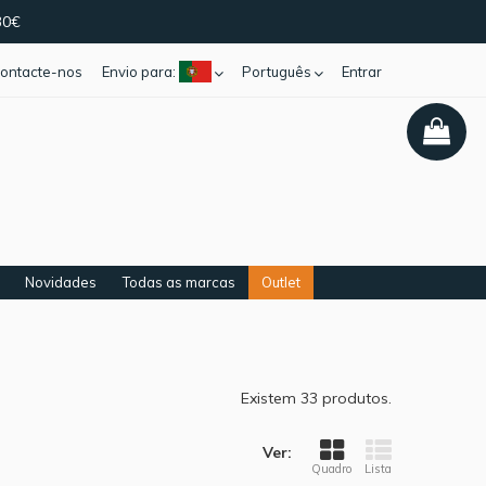
30€
ontacte-nos
Envio para:
Português
Entrar
Novidades
Todas as marcas
Outlet
Existem 33 produtos.
Ver:
Quadro
Lista