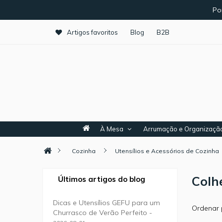
Po
Artigos favoritos
Blog
B2B
À Mesa
Arrumação e Organizaçã
Cozinha
Utensílios e Acessórios de Cozinha
Colh
Últimos artigos do blog
Dicas e Utensílios GEFU para um
Ordenar 
Churrasco de Verão Perfeito -