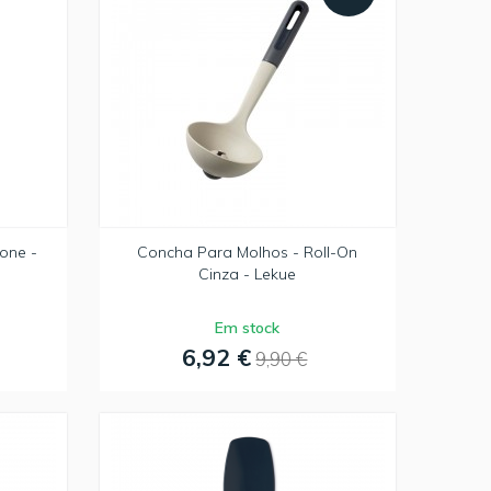
cone -
Concha Para Molhos - Roll-On
Cinza - Lekue
Em stock
6,92 €
9,90 €