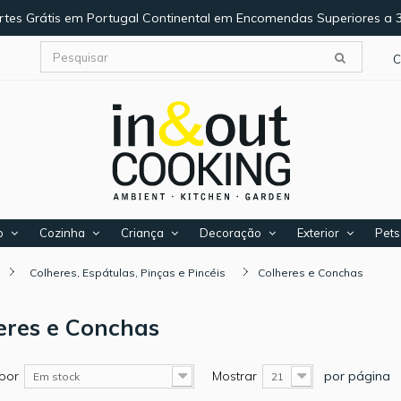
rtes Grátis em Portugal Continental em Encomendas Superiores a 
C
o
Cozinha
Criança
Decoração
Exterior
Pets
Colheres, Espátulas, Pinças e Pincéis
Colheres e Conchas
eres e Conchas
por
Mostrar
por página
Em stock
21