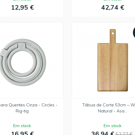
12,95 €
42,74 €
ara Quentes Cinza - Circles -
Tábua de Corte 53cm – 
Rig-tig
Natural - Asa...
Em stock
Em stock
16,95 €
36,94 €
52,77 €