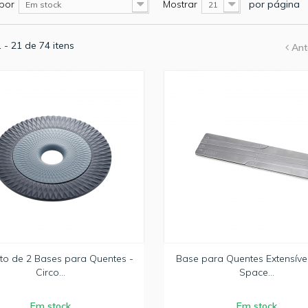
por
Mostrar
por página
Em stock
21
 - 21 de 74 itens
Ant
to de 2 Bases para Quentes -
Base para Quentes Extensível
Circo...
Space...
Em stock
Em stock