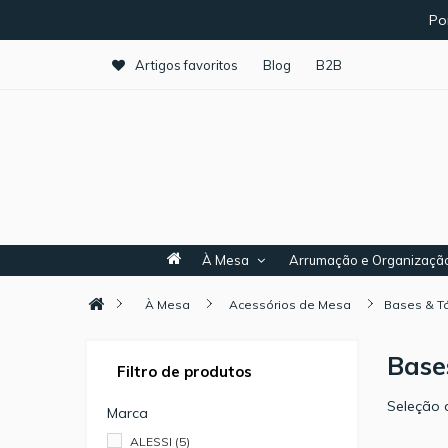
Po
Artigos favoritos
Blog
B2B
À Mesa
Arrumação e Organizaçã
À Mesa
Acessórios de Mesa
Bases & T
Base
Filtro de produtos
Seleção d
Marca
ALESSI
(5)