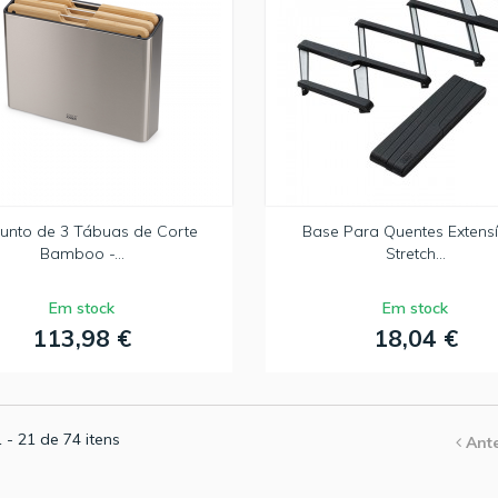
unto de 3 Tábuas de Corte
Base Para Quentes Extensí
Bamboo -...
Stretch...
Em stock
Em stock
113,98 €
18,04 €
 - 21 de 74 itens
Ante