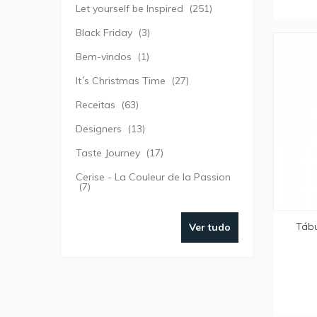
Let yourself be Inspired
(251)
Black Friday
(3)
Bem-vindos
(1)
It´s Christmas Time
(27)
Receitas
(63)
Designers
(13)
Taste Journey
(17)
Cerise - La Couleur de la Passion
(7)
Tábu
Ver tudo