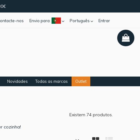
30€
ontacte-nos
Envio para:
Português
Entrar
Novidades
Todas as marcas
Outlet
Existem 74 produtos.
r cozinha!