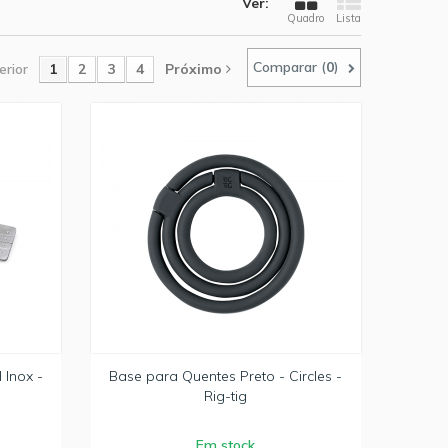
Ver:
Quadro
Lista
Comparar (
0
)
erior
1
2
3
4
Próximo
 Inox -
Base para Quentes Preto - Circles -
Rig-tig
Em stock