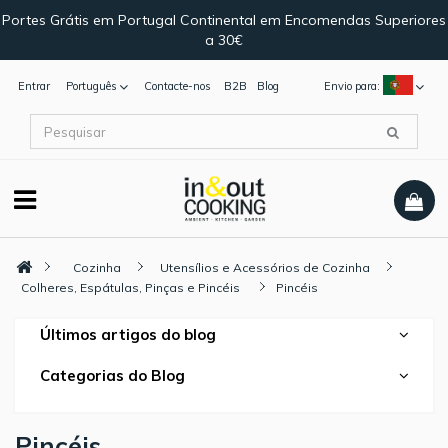
Portes Grátis em Portugal Continental em Encomendas Superiores
a 30€
Entrar
Português
Contacte-nos
B2B
Blog
Envio para:
Cozinha
Utensílios e Acessórios de Cozinha
Colheres, Espátulas, Pinças e Pincéis
Pincéis
Últimos artigos do blog
Categorias do Blog
Pincéis