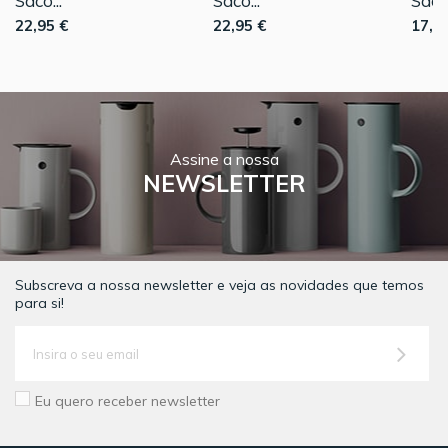
Saco...
Saco...
Saco.
22,95 €
22,95 €
17,9
Assine a nossa
NEWSLETTER
Subscreva a nossa newsletter e veja as novidades que temos
para si!
Eu quero receber newsletter