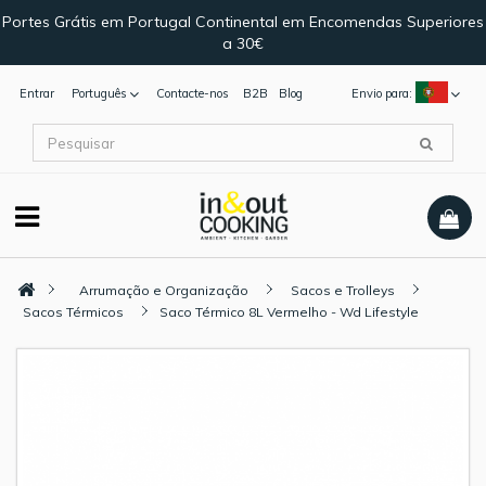
Portes Grátis em Portugal Continental em Encomendas Superiores
a 30€
Entrar
Português
Contacte-nos
B2B
Blog
Envio para:
Arrumação e Organização
Sacos e Trolleys
Sacos Térmicos
Saco Térmico 8L Vermelho - Wd Lifestyle