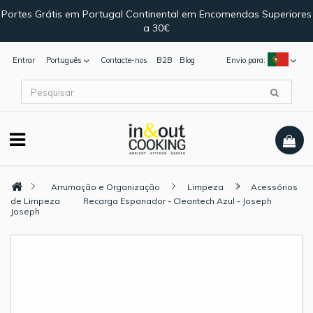
Portes Grátis em Portugal Continental em Encomendas Superiores
a 30€
Entrar
Português
Contacte-nos
B2B
Blog
Envio para:
Arrumação e Organização
Limpeza
Acessórios
de Limpeza
Recarga Espanador - Cleantech Azul - Joseph
Joseph