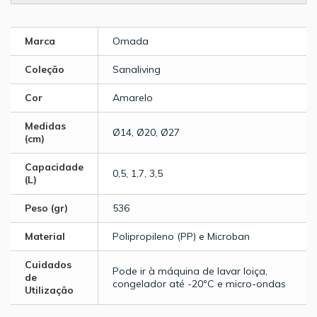
Marca
Omada
Coleção
Sanaliving
Cor
Amarelo
Medidas
Ø14, Ø20, Ø27
(cm)
Capacidade
0,5, 1,7, 3,5
(L)
Peso (gr)
536
Material
Polipropileno (PP) e Microban
Cuidados
Pode ir à máquina de lavar loiça,
de
congelador até -20ºC e micro-ondas
Utilização