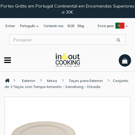
Portes Grátis em Portugal Continental em Encomendas Superiores
a 30€
Entrar
Português
Contacte-nos
B2B
Blog
Envio para:
Exterior
Mesa
Taças para Exterior
Conjunto
de 3 Taças com Tampa Amarelo - Sanaliving - Omada